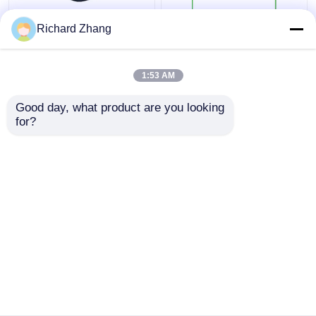
पानी में घुलनशील 70% 80%
खाद्य ग्रेड खमीर बीटा ग्लूकन
Richard Zhang
बीटा ग्लूकन पाउडर प्राकृतिक
पाउडर 85% थोक खाद्य
खाद्य ग्रेड स्वास्थ्य देखभाल के
स्वास्थ्य पूरक
लिए
1:53 AM
सबसे अच्छी कीमत
सबसे अच्छी कीमत
Good day, what product are you looking 
for?
हमसे संपर्क करें
हमसे संपर्क करें
और देखो
होम
हमारे बारे में
हमसे संपर्क करें
Desktop Site
साइटमैप
गोपनीयता नीति