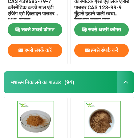
CAS 439685-79-7
कॉस्मेटिक ग्रेड एज़ेलिक एसिड
कॉस्मेटिक कच्चे माल एंटी
पाउडर CAS 123-99-9
एजिंग प्रो ज़िलाइन पाउडर
मुँहासे हटाने वाली त्वचा
98% शुद्धता
देखभाल कच्चा माल
सबसे अच्छी कीमत
सबसे अच्छी कीमत
हमसे संपर्क करें
हमसे संपर्क करें
मशरूम निकालने का पाउडर
(94)