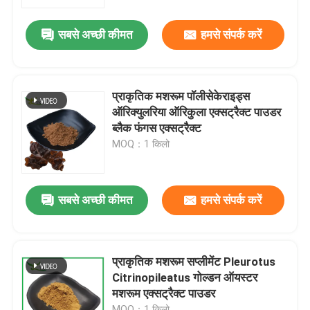
सबसे अच्छी कीमत
हमसे संपर्क करें
कारखाना भ्रमण
गुणवत्ता नियंत्रण
प्राकृतिक मशरूम पॉलीसेकेराइड्स
ऑरिक्युलरिया ऑरिकुला एक्सट्रैक्ट पाउडर
हमसे संपर्क करें
ब्लैक फंगस एक्सट्रैक्ट
MOQ：1 किलो
एक उद्धरण का अनुरोध करें
सबसे अच्छी कीमत
हमसे संपर्क करें
प्लांट एक्सट्रैक्ट पाउडर
सुपर फूड पाउडर
प्राकृतिक मशरूम सप्लीमेंट Pleurotus
Citrinopileatus गोल्डन ऑयस्टर
मशरूम एक्सट्रैक्ट पाउडर
कॉस्मेटिक कच्चे माल
MOQ：1 किलो