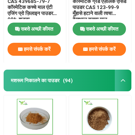
CAS 439685-79-7
कॉस्मेटिक ग्रेड एज़ेलिक एसिड
कॉस्मेटिक कच्चे माल एंटी
पाउडर CAS 123-99-9
एजिंग प्रो ज़िलाइन पाउडर
मुँहासे हटाने वाली त्वचा
98% शुद्धता
देखभाल कच्चा माल
सबसे अच्छी कीमत
सबसे अच्छी कीमत
हमसे संपर्क करें
हमसे संपर्क करें
मशरूम निकालने का पाउडर
(94)