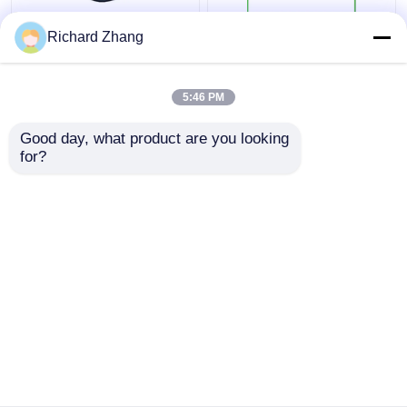
पानी में घुलनशील 70% 80%
खाद्य ग्रेड खमीर बीटा ग्लूकन
Richard Zhang
बीटा ग्लूकन पाउडर प्राकृतिक
पाउडर 85% थोक खाद्य
खाद्य ग्रेड स्वास्थ्य देखभाल के
स्वास्थ्य पूरक
लिए
5:46 PM
सबसे अच्छी कीमत
सबसे अच्छी कीमत
Good day, what product are you looking 
for?
हमसे संपर्क करें
हमसे संपर्क करें
और देखो
होम
हमारे बारे में
हमसे संपर्क करें
Desktop Site
साइटमैप
गोपनीयता नीति