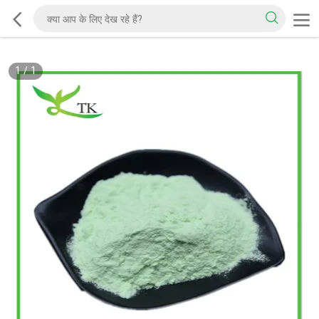
1
/
1