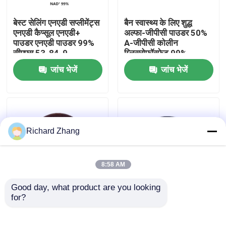
बेस्ट सेलिंग एनएडी सप्लीमेंट्स
बैन स्वास्थ्य के लिए शुद्ध
कारखाना भ्रमण
एनएडी कैप्सूल एनएडी+
अल्फा-जीपीसी पाउडर 50%
पाउडर एनएडी पाउडर 99%
Α-जीपीसी कोलीन
सीएएस 53-84-9
ग्लिसरोफॉस्फेट 99%
गुणवत्ता नियंत्रण
जांच भेजें
जांच भेजें
हमसे संपर्क करें
एक उद्धरण का अनुरोध करें
Richard Zhang
प्लांट एक्सट्रैक्ट पाउडर
8:58 AM
Good day, what product are you looking 
सुपर फूड पाउडर
for?
थोक अल्फा जीपीसी पाउडर
थोक मूल्य Coq10
50% अल्फा-जीपीसी पाउडर
Coenzyme Q10 पाउडर
मस्तिष्क पूरक के लिए सीएएस
खाद्य ग्रेड पानी में घुलनशील
कॉस्मेटिक कच्चे माल