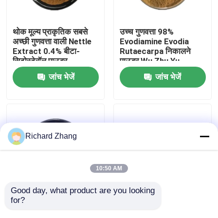
कारखाना भ्रमण
थोक मूल्य प्राकृतिक सबसे
उच्च गुणवत्ता 98%
अच्छी गुणवत्ता वाली Nettle
Evodiamine Evodia
Extract 0.4% बीटा-
Rutaecarpa निकालने
गुणवत्ता नियंत्रण
सिटोस्टेरॉल पाउडर
पाउडर Wu Zhu Yu
निकालने पाउडर
जांच भेजें
जांच भेजें
हमसे संपर्क करें
एक उद्धरण का अनुरोध करें
Richard Zhang
प्लांट एक्सट्रैक्ट पाउडर
10:50 AM
सुपर फूड पाउडर
Good day, what product are you looking 
for?
थाइम पत्ती का अर्क पाउडर
थोक मूल्य खाद्य ग्रेड फुजियान
4:1 10:1 थाइम पत्ती पाउडर
अंजी सफेद चाय पाउडर
कॉस्मेटिक कच्चे माल