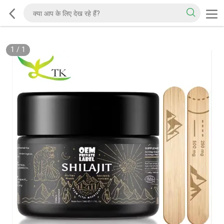
1
/
1