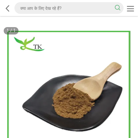
1
/
1