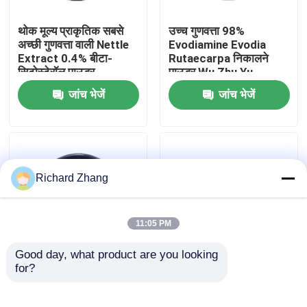
थोक मूल्य प्राकृतिक सबसे
उच्च गुणवत्ता 98%
कारखाना भ्रमण
अच्छी गुणवत्ता वाली Nettle
Evodiamine Evodia
Extract 0.4% बीटा-
Rutaecarpa निकालने
सिटोस्टेरॉल पाउडर
पाउडर Wu Zhu Yu
गुणवत्ता नियंत्रण
निकालने पाउडर
जांच भेजें
जांच भेजें
हमसे संपर्क करें
एक उद्धरण का अनुरोध करें
Richard Zhang
प्लांट एक्सट्रैक्ट पाउडर
11:05 PM
Good day, what product are you looking 
सुपर फूड पाउडर
for?
थाइम पत्ती का अर्क पाउडर
थोक मूल्य खाद्य ग्रेड फुजियान
4:1 10:1 थाइम पत्ती पाउडर
अंजी सफेद चाय पाउडर
थोक मूल्य खाद्य ग्रेड
डेकाफीन रहित सफेद चाय
कॉस्मेटिक कच्चे माल