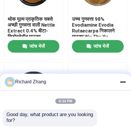
कारखाना भ्रमण
थोक मूल्य प्राकृतिक सबसे
उच्च गुणवत्ता 98%
अच्छी गुणवत्ता वाली Nettle
Evodiamine Evodia
Extract 0.4% बीटा-
Rutaecarpa निकालने
गुणवत्ता नियंत्रण
सिटोस्टेरॉल पाउडर
पाउडर Wu Zhu Yu
निकालने पाउडर
जांच भेजें
जांच भेजें
हमसे संपर्क करें
एक उद्धरण का अनुरोध करें
Richard Zhang
प्लांट एक्सट्रैक्ट पाउडर
6:34 PM
सुपर फूड पाउडर
Good day, what product are you looking 
for?
थाइम पत्ती का अर्क पाउडर
थोक मूल्य खाद्य ग्रेड फुजियान
4:1 10:1 थाइम पत्ती पाउडर
अंजी सफेद चाय पाउडर
कॉस्मेटिक कच्चे माल