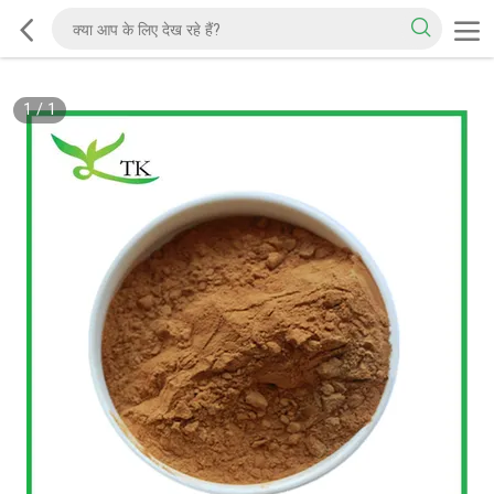
1
/
1